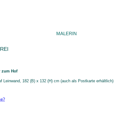
MALERIN
REI
r zum Hof
uf Leinwand, 182 (B) x 132 (H) cm (auch als Postkarte erhältlich)
se?