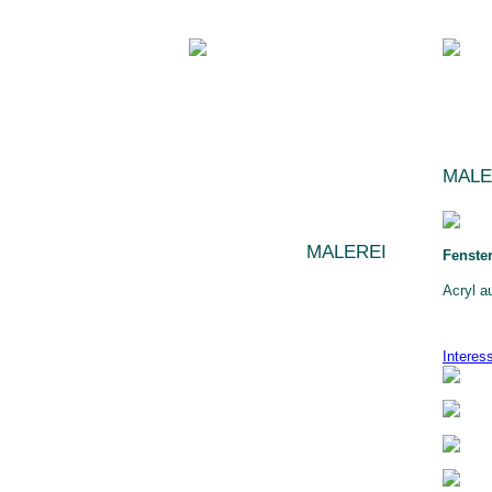
HOME
MALE
AKTUELLES/NEWS
DIE KÜNSTLERIN
MALEREI
Fenste
AUSSTELLUNGEN
Acryl a
PRESSE
KONTAKT
IMPRESSUM
Interes