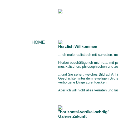
HOME
Herzlich Willkommen
AKTUELLES/NEWS
DIE KÜNSTLERIN
...Ich male realistisch mit surrealen,
MALEREI
Hierbei beschäftige ich mich u.a. mit p
AUSSTELLUNGEN
musikalischen, philosophischen und ze
PRESSE
...und Sie sehen, welches Bild auf Anh
KONTAKT
Geschichte hinter dem jeweiligen Bild
verborgene Dinge zu entdecken.
IMPRESSUM
Aber ich will nicht alles verraten und l
"horizontal-vertikal-schräg"
Galerie Zukunft