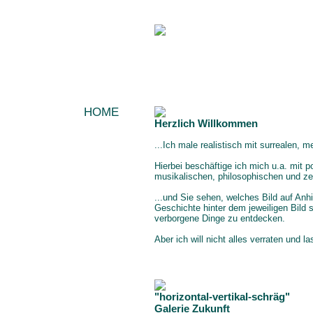
HOME
Herzlich Willkommen
AKTUELLES/NEWS
DIE KÜNSTLERIN
...Ich male realistisch mit surrealen,
MALEREI
Hierbei beschäftige ich mich u.a. mit p
AUSSTELLUNGEN
musikalischen, philosophischen und ze
PRESSE
...und Sie sehen, welches Bild auf Anh
KONTAKT
Geschichte hinter dem jeweiligen Bild
verborgene Dinge zu entdecken.
IMPRESSUM
Aber ich will nicht alles verraten und l
"horizontal-vertikal-schräg"
Galerie Zukunft